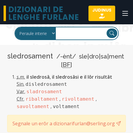
DIZIONARI DE
JUDINUS
LENGHE FURLANE
sledrosament
/-ènt/ sle|dro|sa|ment
[
BF
]
s.m.
il sledrosâ, il sledrosâsi e il lôr risultât
Sin.
disledrosament
Var.
sladrosament
Cfr.
,
,
ribaltament
rivoltament
,
savoltament
voltament
Segnale un erôr a dizionarifurlan@serling.org