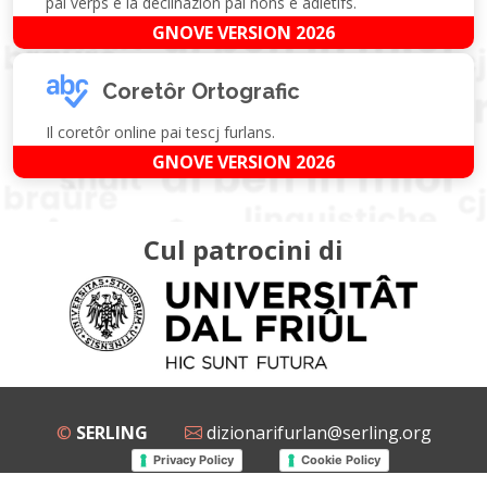
pai verps e la declinazion pai nons e adietîfs.
GNOVE VERSION 2026
Coretôr Ortografic
Il coretôr online pai tescj furlans.
GNOVE VERSION 2026
Cul patrocini di
©
SERLING
dizionarifurlan@serling.org
Privacy Policy
Cookie Policy
Grup Facebook
Gnovis Dizionari