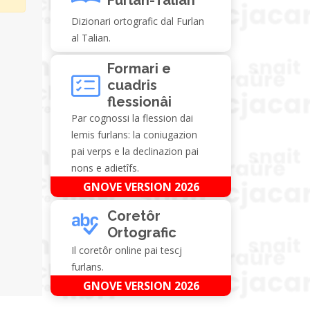
Dizionari ortografic dal Furlan
al Talian.
Formari e
cuadris
flessionâi
Par cognossi la flession dai
lemis furlans: la coniugazion
pai verps e la declinazion pai
nons e adietîfs.
GNOVE VERSION 2026
Coretôr
Ortografic
Il coretôr online pai tescj
furlans.
GNOVE VERSION 2026