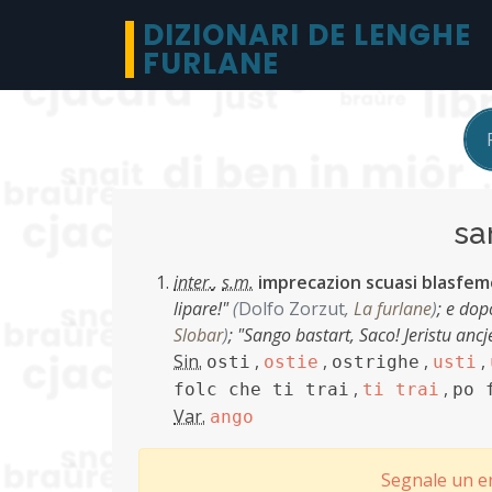
DIZIONARI DE LENGHE
FURLANE
s
inter.
,
s.m.
imprecazion scuasi blasfem
lipare!"
(
Dolfo Zorzut
,
La furlane
)
;
e dopo
Slobar
)
;
"Sango bastart, Saco! Jeristu ancj
Sin.
,
,
,
,
osti
ostie
ostrighe
usti
,
,
folc che ti trai
ti trai
po 
Var.
ango
Segnale un er