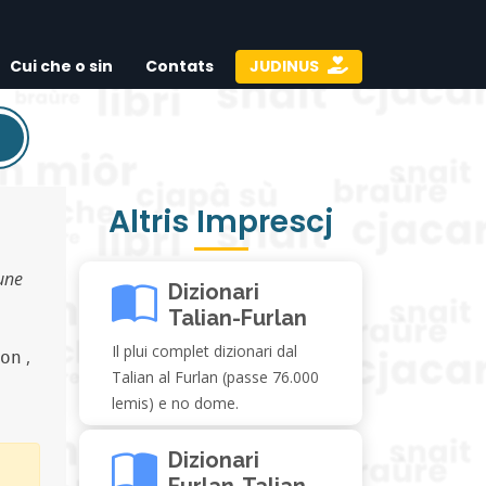
Cui che o sin
Contats
JUDINUS
Altris Imprescj
 une
Dizionari
Talian-Furlan
Il plui complet dizionari dal
,
on
Talian al Furlan (passe 76.000
lemis) e no dome.
Dizionari
Furlan-Talian