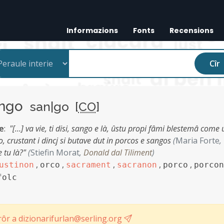
Informazions
Fonts
Recensions
Cîr
ango
san|go [
CO
]
e
:
"[…] va vie, ti disi, sango e là, ûstu propi fâmi blestemâ come
, crustant i dincj si butave dut in porcos e sangos
(
Maria Forte
,
e tu là?"
(
Stiefin Morat
,
Donald dal Tiliment
)
,
,
,
,
,
ustinon
orco
sacrament
sacranon
porco
porcon
folc
ôr a dizionarifurlan@serling.org