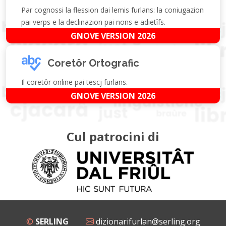
Par cognossi la flession dai lemis furlans: la coniugazion
pai verps e la declinazion pai nons e adietîfs.
GNOVE VERSION 2026
Coretôr Ortografic
Il coretôr online pai tescj furlans.
GNOVE VERSION 2026
Cul patrocini di
©
SERLING
dizionarifurlan@serling.org