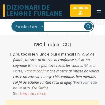
DIZIONARI DE
JUDINUS
LENGHE FURLANE
racli
ra|cli [
CO
]
s.m.
toc di len lunc e plui o mancul fin
:
di là de
filiade, tal stric di ort che al confinave cul so, sô
cugnade Ghine e plantave raclis tes vuaìnis
(
Maria
Forte
,
Varc di confin
)
;
chê mostre di musse no voleve
cori e no zovavin nancje chês vuadulis ben metudis
sul fîl de schene cuntun racli di agaç
(
Pieri Somede
dai Marcs
,
Fra Silvio
)
Sin.
,
baston
mace