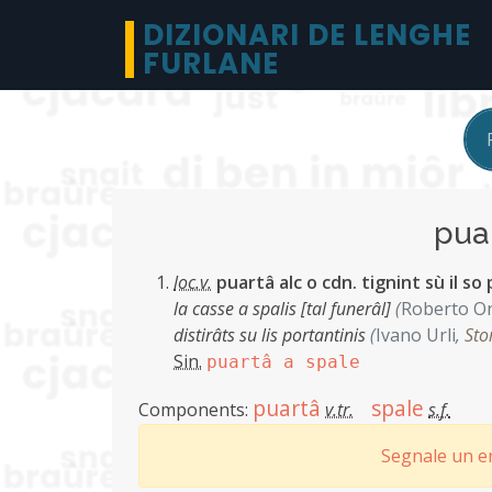
DIZIONARI DE LENGHE
FURLANE
pua
loc.v.
puartâ alc o cdn. tignint sù il so
la casse a spalis [tal funerâl]
(
Roberto O
distirâts su lis portantinis
(
Ivano Urli
,
Sto
Sin.
puartâ a spale
puartâ
spale
Components:
v.tr.
s.f.
Segnale un er