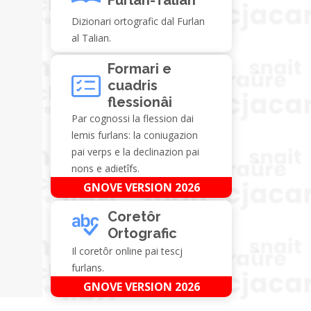
Dizionari ortografic dal Furlan
al Talian.
Formari e
cuadris
flessionâi
Par cognossi la flession dai
lemis furlans: la coniugazion
pai verps e la declinazion pai
nons e adietîfs.
GNOVE VERSION 2026
Coretôr
Ortografic
Il coretôr online pai tescj
furlans.
GNOVE VERSION 2026