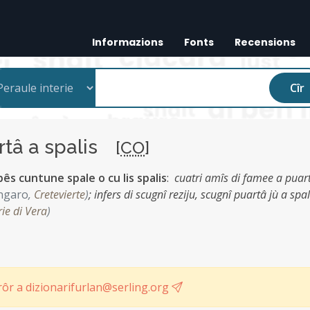
Informazions
Fonts
Recensions
Cîr
rtâ a spalis
[
CO
]
 pês cuntune spale o cu lis spalis
:
cuatri amîs di famee a puar
ngaro
,
Cretevierte
)
;
infers di scugnî reziju, scugnî puartâ jù a spal
rie di Vera
)
ôr a dizionarifurlan@serling.org