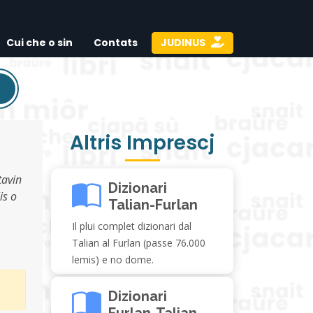
Cui che o sin
Contats
JUDINUS
Altris Imprescj
tavin
Dizionari
is o
Talian-Furlan
Il plui complet dizionari dal
Talian al Furlan (passe 76.000
lemis) e no dome.
Dizionari
Furlan-Talian