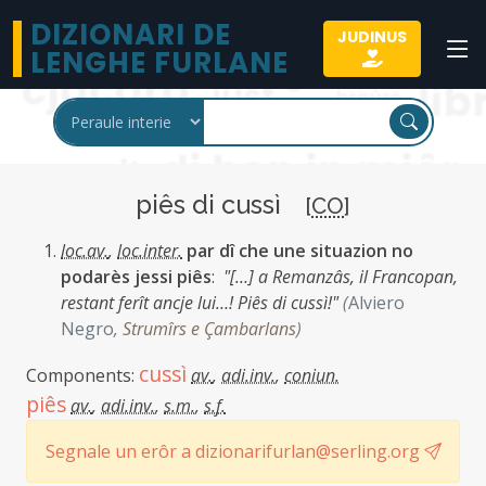
DIZIONARI DE
JUDINUS
LENGHE FURLANE
piês di cussì
[
CO
]
loc.av.
,
loc.inter.
par dî che une situazion no
podarès jessi piês
:
"[…] a Remanzâs, il Francopan,
restant ferît ancje lui…! Piês di cussì!"
(
Alviero
Negro
,
Strumîrs e Çambarlans
)
cussì
Components:
av.
,
adi.inv.
,
coniun.
piês
av.
,
adi.inv.
,
s.m.
,
s.f.
Segnale un erôr a dizionarifurlan@serling.org