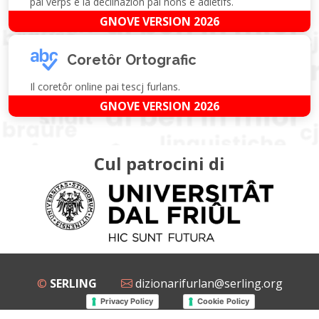
pai verps e la declinazion pai nons e adietîfs.
GNOVE VERSION 2026
Coretôr Ortografic
Il coretôr online pai tescj furlans.
GNOVE VERSION 2026
Cul patrocini di
©
SERLING
dizionarifurlan@serling.org
Privacy Policy
Cookie Policy
Grup Facebook
Gnovis Dizionari