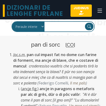
DIZIONARI DE
JUDINUS
LENGHE FURLANE
pan di sorc
[
CO
]
loc.s.m.
pan cul impast fat no dome cun farine
di forment, ma ancje di blave, che e costave di
mancul
:
croderessiso vualtris che si podarès tirâ la
vita indenant sença la blava? E pûr no son nancja
doi secui e mieç che ca di nualtris si mangja pan di
sorc e polenta
(
Federigo Comelli
,
Il me paîs
)
(
ancje fig.
)
ancje in paragons o metaforis
par alc di grês, dûr o di pôc valôr
:
"Al è dûr
come il pan di sorc [il gno om]!" "Lu dismolarìn!
E vedarà!"
(
Arturo Feruglio
,
Un grop sul stomi
)
;