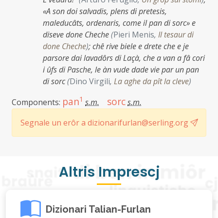
«A son doi salvadis, plens di pretesis,
maleducâts, ordenaris, come il pan di sorc» e
diseve done Cheche
(
Pieri Menis
,
Il tesaur di
done Cheche
)
;
chê rive biele e drete che e je
parsore dai lavadôrs di Laçà, che a van a fâ cori
i ûfs di Pasche, le àn vude dade vie par un pan
di sorc
(
Dino Virgili
,
La aghe da pît la cleve
)
1
pan
sorc
Components:
s.m.
s.m.
Segnale un erôr a dizionarifurlan@serling.org
Altris Imprescj
Dizionari Talian-Furlan