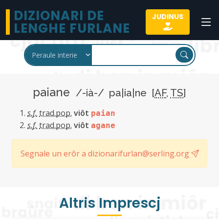
DIZIONARI DE
JUDINUS
LENGHE FURLANE
paiane
/-ià-/ pa|ia|ne [
AF
,
TS
]
s.f.
trad.pop.
viôt
paian
s.f.
trad.pop.
viôt
agane
Segnale un erôr a dizionarifurlan@serling.org
Altris Imprescj