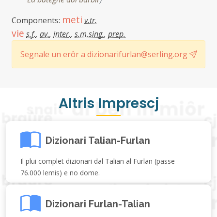
meti
Components:
v.tr.
vie
s.f.
,
av.
,
inter.
,
s.m.sing.
,
prep.
Segnale un erôr a dizionarifurlan@serling.org
Altris Imprescj
Dizionari Talian-Furlan
Il plui complet dizionari dal Talian al Furlan (passe
76.000 lemis) e no dome.
Dizionari Furlan-Talian