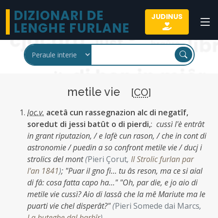
DIZIONARI DE
JUDINUS
LENGHE FURLANE
metile vie
[
CO
]
loc.v.
acetâ cun rassegnazion alc di negatîf,
soredut di jessi batût o di pierdi,
:
cussì l'è entrât
in grant riputazion, / e lafè cun rason, / che in cont di
astronomie / puedin a so confront metile vie / ducj i
strolics del mont
(
Pieri Çorut
,
Il Strolic furlan par
l'an 1841
)
;
"Puar il gno fi… tu âs reson, ma ce si aial
di fâ: cosa fatta capo ha…" "Oh, par die, e jo aio di
metile vie cussì? Aio di lassâ che la mê Mariute ma le
puarti vie chel disperât?"
(
Pieri Somede dai Marcs
,
La buteghe dal barbîr
)