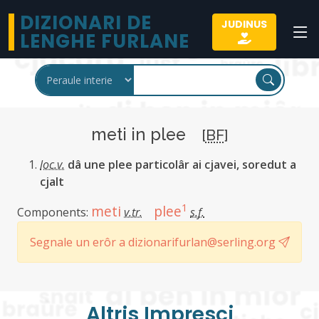
DIZIONARI DE
JUDINUS
LENGHE FURLANE
meti in plee
[
BF
]
loc.v.
dâ une plee particolâr ai cjavei, soredut a
cjalt
1
meti
plee
Components:
v.tr.
s.f.
Segnale un erôr a dizionarifurlan@serling.org
Altris Imprescj