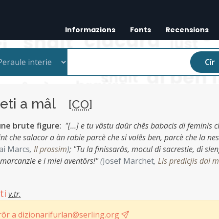
Informazions
Fonts
Recensions
Cîr
eti a mâl
[
CO
]
â une brute figure
:
"[…] e tu vâstu daûr chês babacis di feminis 
int che salacor a àn rabie parcè che si volês ben, parcè che la nes
ai Marcs
,
Il prossim
)
;
"Tu la finissarâs, mocul di sacrestie, di sl
ê marcanzie e i miei aventôrs!"
(
Josef Marchet
,
Lis predicjis dal m
ti
v.tr.
ôr a dizionarifurlan@serling.org