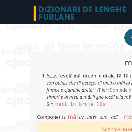
DIZIONARI DE LENGHE
FURLANE
m
loc.v.
fevelâ mâl di cdn. o di alc, fâi f
son buinis che di peteçâ, di meti a mâl la 
famee e cjamine drete?"
(
Pieri Somede d
simpri e di meti a mâl il gno locâl e la m
Sin.
meti in brute lûs
mâl
me
Components:
av.
,
inter.
,
s.m.
,
adi.
Segnale un er