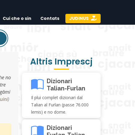
Cui che o sin
Contats
JUDINUS
Altris Imprescj
che no
Dizionari
tre
Talian-Furlan
engâmi
Il plui complet dizionari dal
uini
)
Talian al Furlan (passe 76.000
lemis) e no dome.
Dizionari
Furlan-Talian