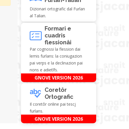
Dizionari ortografic dal Furlan
al Talian.
Formari e
cuadris
flessionâi
Par cognossi la flession dai
lemis furlans: la coniugazion
pai verps e la declinazion pai
nons e adietîfs.
GNOVE VERSION 2026
Coretôr
Ortografic
Il coretôr online pai tescj
furlans.
GNOVE VERSION 2026