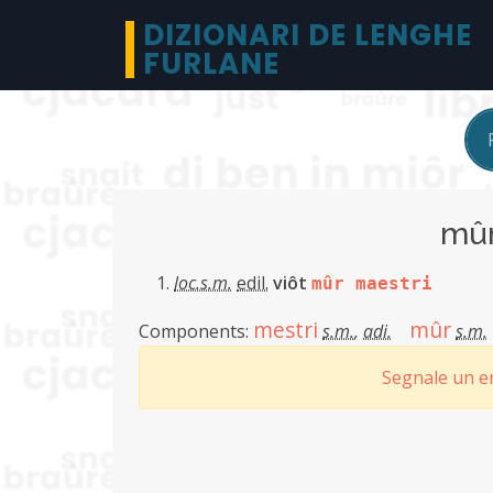
DIZIONARI DE LENGHE
FURLANE
mûr
loc.s.m.
edil.
viôt
mûr maestri
mestri
mûr
Components:
s.m.
,
adi.
s.m.
Segnale un er