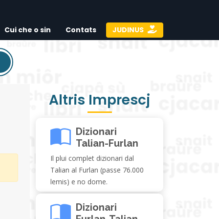
Cui che o sin
Contats
JUDINUS
Altris Imprescj
Dizionari
Talian-Furlan
Il plui complet dizionari dal
Talian al Furlan (passe 76.000
lemis) e no dome.
Dizionari
Furlan-Talian