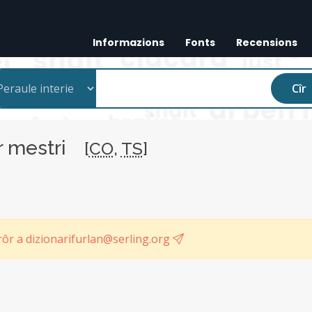
Informazions
Fonts
Recensions
Cîr
 mestri
[
CO
,
TS
]
ôr a dizionarifurlan@serling.org