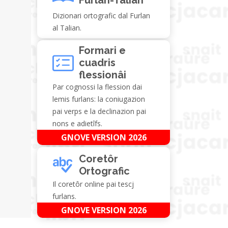
Dizionari ortografic dal Furlan
al Talian.
Formari e
cuadris
flessionâi
Par cognossi la flession dai
lemis furlans: la coniugazion
pai verps e la declinazion pai
nons e adietîfs.
GNOVE VERSION 2026
Coretôr
Ortografic
Il coretôr online pai tescj
furlans.
GNOVE VERSION 2026