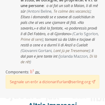
al studi, ae buteghe, ae proprietât e v.i. di
une persone
:
o ai fat un salt a Maian, li di mê
sûr
(
Antoni Beline
,
Te colme des vacancis
)
;
Eliseo i domandà se e saveve di cualchidun in
paîs che al ves une cjamare di fitâ. «No
savarès,» e disè la fantate, «o podaressis provâ
li di Del Fabbro, o di Gjordano»
(
Carlo Sgorlon
,
Prime di sere
)
;
tornant sù da Udin e tocjave di
restâ a cene e a durmî li di Anzil a Cuelalt
(
Giovanni Gortani
,
Lant jù pe Tresemane
)
;
li
dal pan e jere tante int
(
Jolanda Mazzon
,
Di là
de rêt
)
1
li
Components:
av.
Segnale un erôr a dizionarifurlan@serling.org