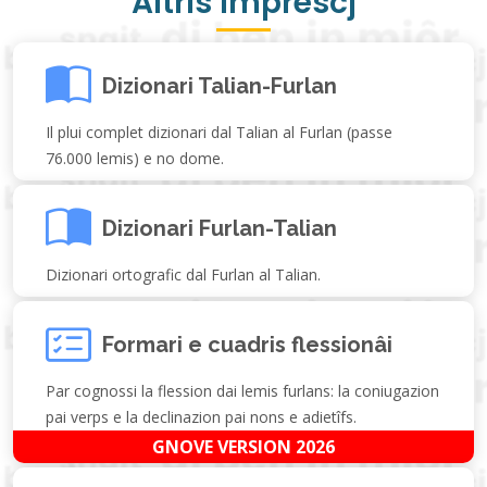
Altris Imprescj
Dizionari Talian-Furlan
Il plui complet dizionari dal Talian al Furlan (passe
76.000 lemis) e no dome.
Dizionari Furlan-Talian
Dizionari ortografic dal Furlan al Talian.
Formari e cuadris flessionâi
Par cognossi la flession dai lemis furlans: la coniugazion
pai verps e la declinazion pai nons e adietîfs.
GNOVE VERSION 2026