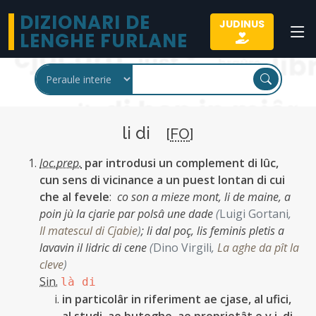
DIZIONARI DE
JUDINUS
LENGHE FURLANE
li di
[
FO
]
loc.prep.
par introdusi un complement di lûc,
cun sens di vicinance a un puest lontan di cui
che al fevele
:
co son a mieze mont, li de maine, a
poin jù la cjarie par polsâ une dade
(
Luigi Gortani
,
Il matescul di Cjabie
)
;
li dal poç, lis feminis pletis a
lavavin il lidric di cene
(
Dino Virgili
,
La aghe da pît la
cleve
)
Sin.
là di
in particolâr in riferiment ae cjase, al ufici,