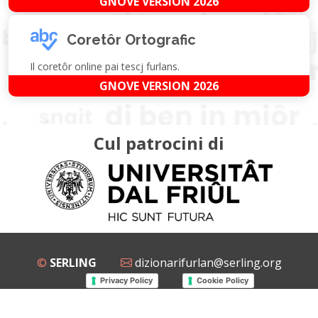
GNOVE VERSION 2026
Coretôr Ortografic
Il coretôr online pai tescj furlans.
GNOVE VERSION 2026
Cul patrocini di
©
SERLING
dizionarifurlan@serling.org
Privacy Policy
Cookie Policy
Grup Facebook
Gnovis Dizionari