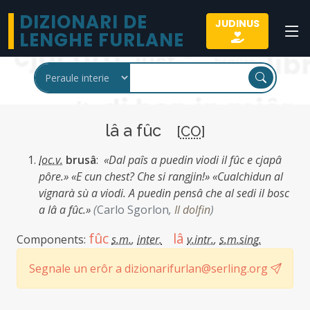
DIZIONARI DE
JUDINUS
LENGHE FURLANE
lâ a fûc
[
CO
]
loc.v.
brusâ
:
«Dal paîs a puedin viodi il fûc e cjapâ
pôre.» «E cun chest? Che si rangjin!» «Cualchidun al
vignarà sù a viodi. A puedin pensâ che al sedi il bosc
a lâ a fûc.»
(
Carlo Sgorlon
,
Il dolfin
)
fûc
lâ
Components:
s.m.
,
inter.
v.intr.
,
s.m.sing.
Segnale un erôr a dizionarifurlan@serling.org