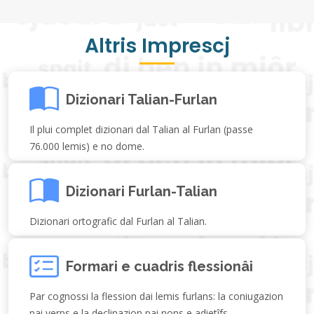
Altris Imprescj
Dizionari Talian-Furlan
Il plui complet dizionari dal Talian al Furlan (passe
76.000 lemis) e no dome.
Dizionari Furlan-Talian
Dizionari ortografic dal Furlan al Talian.
Formari e cuadris flessionâi
Par cognossi la flession dai lemis furlans: la coniugazion
pai verps e la declinazion pai nons e adietîfs.