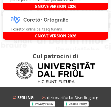
GNOVE VERSION 2026
Coretôr Ortografic
Il coretôr online pai tescj furlans.
GNOVE VERSION 2026
Cul patrocini di
©
SERLING
dizionarifurlan@serling.org
Privacy Policy
Cookie Policy
Grup Facebook
Gnovis Dizionari