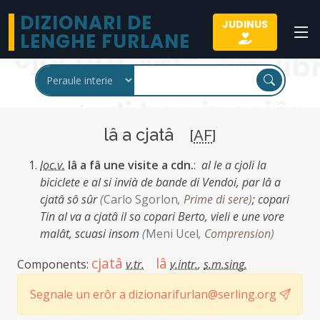
DIZIONARI DE
JUDINUS
LENGHE FURLANE
lâ a cjatâ
[
AF
]
loc.v.
lâ a fâ une visite a cdn.
:
al le a cjoli la
biciclete e al si invià de bande di Vendoi, par lâ a
cjatâ sô sûr
(
Carlo Sgorlon
,
Prime di sere
)
;
copari
Tin al va a cjatâ il so copari Berto, vieli e une vore
malât, scuasi insom
(
Meni Ucel
,
Comprension
)
cjatâ
lâ
Components:
v.tr.
v.intr.
,
s.m.sing.
Segnale un erôr a dizionarifurlan@serling.org