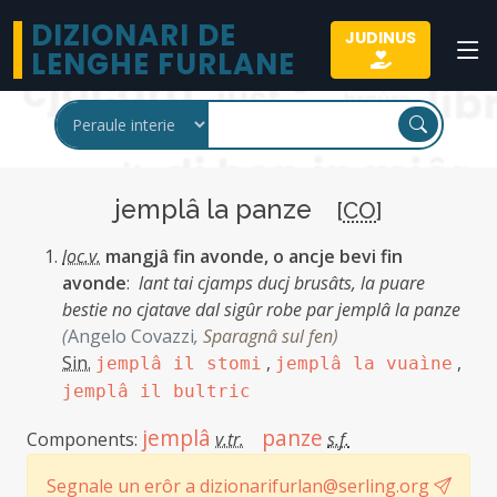
DIZIONARI DE
JUDINUS
LENGHE FURLANE
jemplâ la panze
[
CO
]
loc.v.
mangjâ fin avonde, o ancje bevi fin
avonde
:
lant tai cjamps ducj brusâts, la puare
bestie no cjatave dal sigûr robe par jemplâ la panze
(
Angelo Covazzi
,
Sparagnâ sul fen
)
Sin.
,
,
jemplâ il stomi
jemplâ la vuaìne
jemplâ il bultric
jemplâ
panze
Components:
v.tr.
s.f.
Segnale un erôr a dizionarifurlan@serling.org