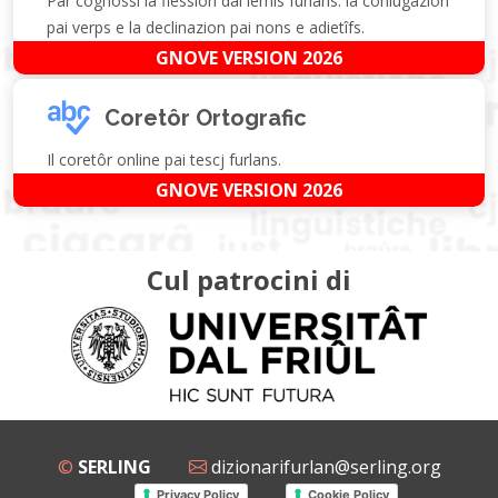
Par cognossi la flession dai lemis furlans: la coniugazion
pai verps e la declinazion pai nons e adietîfs.
GNOVE VERSION 2026
Coretôr Ortografic
Il coretôr online pai tescj furlans.
GNOVE VERSION 2026
Cul patrocini di
©
SERLING
dizionarifurlan@serling.org
Privacy Policy
Cookie Policy