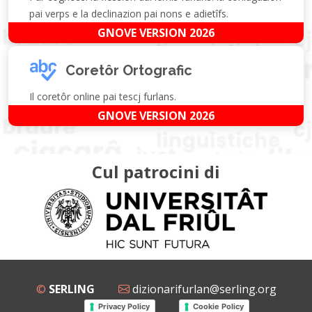
pai verps e la declinazion pai nons e adietîfs.
GNOVE VERSION 2026
Coretôr Ortografic
Il coretôr online pai tescj furlans.
GNOVE VERSION 2026
Cul patrocini di
©
SERLING
dizionarifurlan@serling.org
Privacy Policy
Cookie Policy