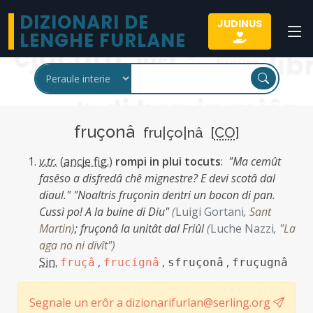
DIZIONARI DE
JUDINUS
LENGHE FURLANE
fruçonâ
fru|ço|nâ [
CO
]
v.tr.
(
ancje fig.
)
rompi in plui tocuts
:
"Ma cemût
fasêso a disfredâ chê mignestre? E devi scotâ dal
diaul." "Noaltris fruçonìn dentri un bocon di pan.
Cussì po! A la buine di Diu"
(
Luigi Gortani
,
Sant
Martin
)
;
fruçonâ la unitât dal Friûl
(
Luche Nazzi
,
"La
aga no ni divît"
)
Sin.
,
,
,
fruçâ
frucignâ
sfruçonâ
fruçugnâ
Segnale un erôr a dizionarifurlan@serling.org