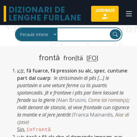
DIZIONARI DE
JUDINUS
LENGHE FURLANE
frontâ
fron|tâ [
FO
]
v.tr.
fâ fuarce, fâ pression su alc, spec. cuntune
part dal cuarp
:
le strissinavin di pês […] le
puartavin a une veture ferme cu lis puartis
spalancadis. Jê e frontave i pîts par tiere lassant la
ferade su la glerie
(
Alan Brusini
,
Come tai romançs
)
;
rivât denant de stanzie, al veve frontade cun sigurece
la mantie e al jere jentrât
(
Franca Mainardis
,
Aiar di
cjase
)
Sin.
infrontâ