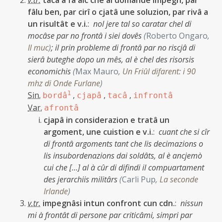
v.tr.
tacâ a fâ alc che al domande impegn, par
fâlu ben, par cirî o cjatâ une soluzion, par rivâ a
un risultât e v.i.
:
nol jere tal so caratar chel di
mocâse par no frontâ i siei dovês
(
Roberto Ongaro
,
Il muc
)
;
il prin probleme di frontâ par no riscjâ di
sierâ buteghe dopo un mês, al è chel des risorsis
economichis
(
Max Mauro
,
Un Friûl difarent: i 90
mhz di Onde Furlane
)
Sin.
1
,
,
,
bordâ
cjapâ
tacâ
infrontâ
Var.
afrontâ
cjapâ in considerazion e tratâ un
argoment, une cuistion e v.i.
:
cuant che si cîr
di frontâ argoments tant che lis decimazions o
lis insubordenazions dai soldâts, al è ancjemò
cui che […] al à cûr di difindi il compuartament
des jerarchiis militârs
(
Carli Pup
,
La seconde
Irlande
)
v.tr.
impegnâsi intun confront cun cdn.
:
nissun
mi à frontât di persone par criticâmi, simpri par