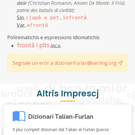
daûr
(
Christian Romanin
,
Amato De Monte: Il Friûl,
patrie des bataiis di civiltât
)
Sin.
,
cjapâ a pet
infrontâ
Var.
afrontâ
Polirematichis e espressions idiomatichis
frontâ i pîts
loc.v.
Segnale un erôr a dizionarifurlan@serling.org
Altris Imprescj
Dizionari Talian-Furlan
Il plui complet dizionari dal Talian al Furlan (passe