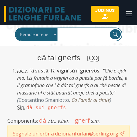
DIZIONARI DE
JUDINUS
LENGHE FURLANE
dâ tai gnerfs
[
CO
]
loc.v.
fâ sustâ, fâ vignî sù il gnervôs
:
"Che e cjali
mo. Lis frutatis a vegnin ca a pueste par fâ bordel, e
il gramofono che i à dât tai gnerfs a di chê bestie di
massarie al è stât puartât ancje chel a pueste"
(
Costantino Smaniotto
,
Co l'amôr al cimie
)
Sin.
dâ sui gnerfs
dâ
gnerf
Components:
v.tr.
,
v.intr.
s.m.
Segnale un erôr a dizionarifurlan@serling.org