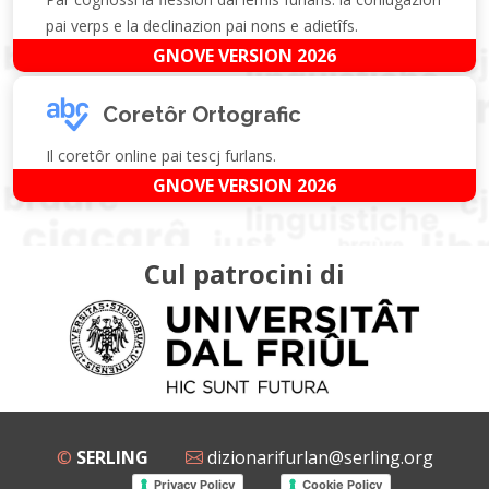
pai verps e la declinazion pai nons e adietîfs.
GNOVE VERSION 2026
Coretôr Ortografic
Il coretôr online pai tescj furlans.
GNOVE VERSION 2026
Cul patrocini di
©
SERLING
dizionarifurlan@serling.org
Privacy Policy
Cookie Policy