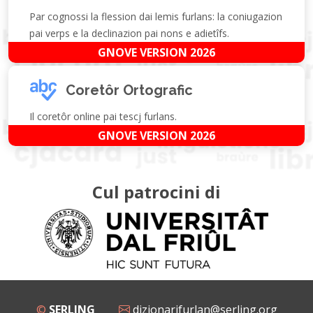
Par cognossi la flession dai lemis furlans: la coniugazion
pai verps e la declinazion pai nons e adietîfs.
GNOVE VERSION 2026
Coretôr Ortografic
Il coretôr online pai tescj furlans.
GNOVE VERSION 2026
Cul patrocini di
©
SERLING
dizionarifurlan@serling.org