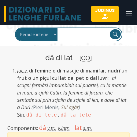
DIZIONARI DE
JUDINUS
LENGHE FURLANE
dâ di lat
[
CO
]
loc.v.
di femine o di mascje di mamifar, nudrî un
frut o un piçul cul lat dal pet o dal luvri
:
al
scugnì fermâsi imbambinît sul puartel, cu la mantie
in man, a cjalâ Catin, la femine di Jacum, che
sentade sul prin scjalin de scjale di len, e dave di lat
a Durì
(
Pieri Menis
,
Sul agâr
)
Sin.
,
dâ di tete
dâ la tete
dâ
lat
Components:
v.tr.
,
v.intr.
s.m.