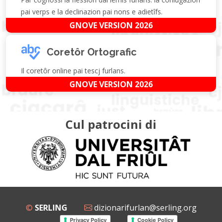
pai verps e la declinazion pai nons e adietîfs.
GNOVE VERSION 2026
Coretôr Ortografic
Il coretôr online pai tescj furlans.
GNOVE VERSION 2026
Cul patrocini di
©
SERLING
dizionarifurlan@serling.org
Privacy Policy
Cookie Policy