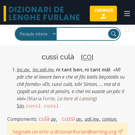
DIZIONARI DE
JUDINUS
LENGHE FURLANE
cussì culà
[
CO
]
loc.av.
,
loc.adi.inv.
ni tant ben, ni tant mâl
:
«Mi
pâr che al lavore ben e che al fâs bielis beçoladis su
chê fornâs» «Eh, cussì culà, siôr Simon, … ma al à
cjapât un puest di pinsîrs, e chel mi vuaste un pôc il
vivi»
(
Maria Forte
,
La tiere di Lansing
)
Sin.
cussì cussì
culà
cussì
Components:
av.
av.
,
adi.inv.
,
coniun.
Segnale un erôr a dizionarifurlan@serling.org