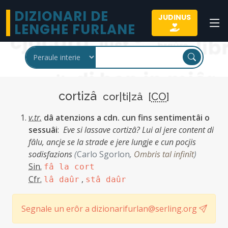
DIZIONARI DE
JUDINUS
LENGHE FURLANE
cortizâ
cor|ti|zâ [
CO
]
v.tr.
dâ atenzions a cdn. cun fins sentimentâi o
sessuâi
:
Eve si lassave cortizâ? Lui al jere content di
fâlu, ancje se la strade e jere lungje e cun pocjis
sodisfazions
(
Carlo Sgorlon
,
Ombris tal infinît
)
Sin.
fâ la cort
Cfr.
,
lâ daûr
stâ daûr
Segnale un erôr a dizionarifurlan@serling.org