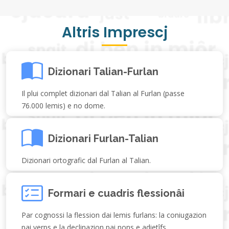
Altris Imprescj
Dizionari Talian-Furlan
Il plui complet dizionari dal Talian al Furlan (passe
76.000 lemis) e no dome.
Dizionari Furlan-Talian
Dizionari ortografic dal Furlan al Talian.
Formari e cuadris flessionâi
Par cognossi la flession dai lemis furlans: la coniugazion
pai verps e la declinazion pai nons e adietîfs.