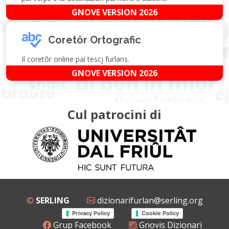
GNOVE VERSION 2026
Coretôr Ortografic
Il coretôr online pai tescj furlans.
GNOVE VERSION 2026
Cul patrocini di
©
SERLING
dizionarifurlan@serling.org
Privacy Policy
Cookie Policy
Grup Facebook
Gnovis Dizionari