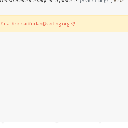
i comprometile jê e ancje la sô famee…?"
(
Alviero Negro
,
Int di
ôr a dizionarifurlan@serling.org