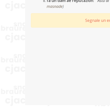
fâ un dam ae reputazion
:
"Âstu d
masnade
)
Segnale un er