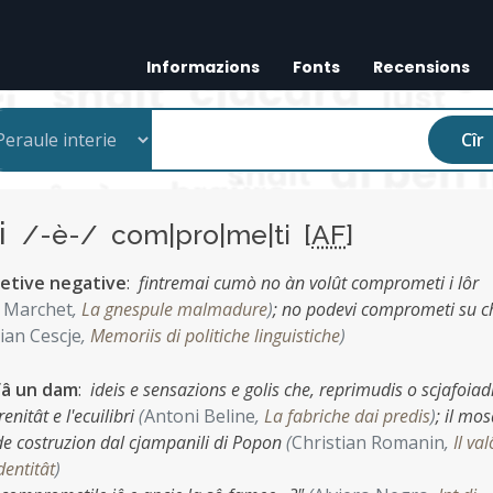
Informazions
Fonts
Recensions
Cîr
ti
/-è-/ com|pro|me|ti [
AF
]
petive negative
:
fintremai cumò no àn volût comprometi i lôr
f Marchet
,
La gnespule malmadure
)
;
no podevi comprometi su c
ian Cescje
,
Memoriis di politiche linguistiche
)
fâ un dam
:
ideis e sensazions e golis che, reprimudis o scjafoiadi
nitât e l'ecuilibri
(
Antoni Beline
,
La fabriche dai predis
)
;
il mos
de costruzion dal cjampanili di Popon
(
Christian Romanin
,
Il val
dentitât
)