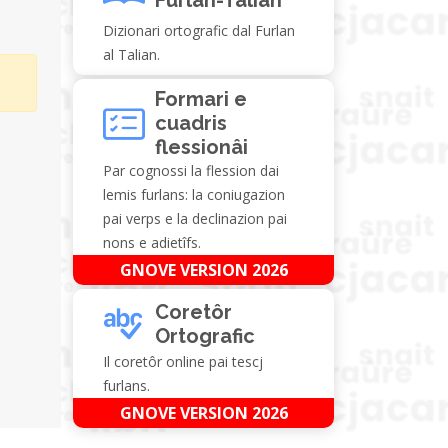
Dizionari ortografic dal Furlan
al Talian.
Formari e
cuadris
flessionâi
Par cognossi la flession dai
lemis furlans: la coniugazion
pai verps e la declinazion pai
nons e adietîfs.
GNOVE VERSION 2026
Coretôr
Ortografic
Il coretôr online pai tescj
furlans.
GNOVE VERSION 2026