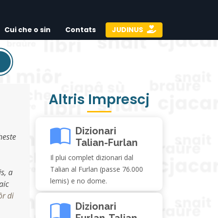
Cui che o sin
Contats
JUDINUS
Altris Imprescj
Dizionari
heste
Talian-Furlan
Il plui complet dizionari dal
Talian al Furlan (passe 76.000
s, a
lemis) e no dome.
aic
ôr di
Dizionari
Furlan-Talian