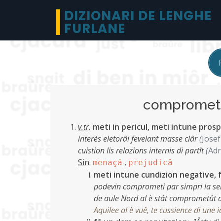
DIZIONARI DE LENGHE
FURLANE
comprome
v.tr.
meti in pericul, meti intune pros
interès eletorâi fevelant masse clâr
(
Jose
cuistion lis relazions internis di partît
(
Adr
Sin.
,
menaçâ
prejudicâ
meti intune cundizion negative, 
podevin comprometi par simpri la sere
de aule Nord al è stât comprometût 
Aquilee al è vuê, te cussience di une i