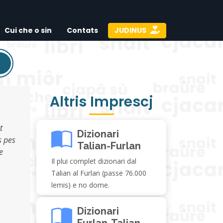
Cui che o sin
Contats
JUDINUS
Altris Imprescj
t
Dizionari
ts pes
Talian-Furlan
e
Il plui complet dizionari dal
Talian al Furlan (passe 76.000
lemis) e no dome.
Dizionari
Furlan-Talian