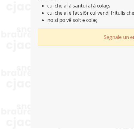
cui che al à santui al à colaçs
cui che al è fat siôr cul vendi fritulis ch
no si po vê solt e colaç
Segnale un er