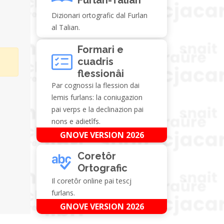
Dizionari ortografic dal Furlan
al Talian.
Formari e
cuadris
flessionâi
Par cognossi la flession dai
lemis furlans: la coniugazion
pai verps e la declinazion pai
nons e adietîfs.
GNOVE VERSION 2026
Coretôr
Ortografic
Il coretôr online pai tescj
furlans.
GNOVE VERSION 2026