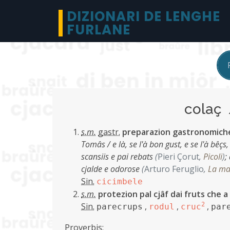
DIZIONARI DE LENGHE
FURLANE
colaç
s.m.
gastr.
preparazion gastronomiche,
Tomâs / e là, se l'à bon gust, e se l'à bêçs, /
scansiis e pai rebats
(
Pieri Çorut
,
Picoli
)
;
cjalde e odorose
(
Arturo Feruglio
,
La ma
Sin.
cicimbele
s.m.
protezion pal cjâf dai fruts che a
Sin.
,
,
2
,
parecrups
rodul
cruc
par
Proverbis: