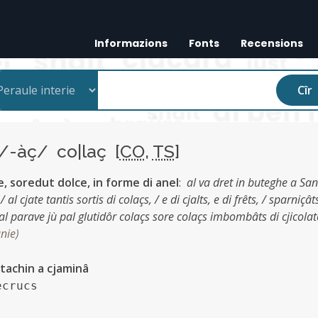
Informazions
Fonts
Recensions
Cîr
/-àç/ co|laç [
CO
,
TS
]
 soredut dolce, in forme di anel
:
al va dret in buteghe a San
 al cjate tantis sortis di colaçs, / e di cjalts, e di frêts, / sparniçâ
al parave jù pal glutidôr colaçs sore colaçs imbombâts di cjicolat
nie
)
 tachin a cjaminâ
ecrucs