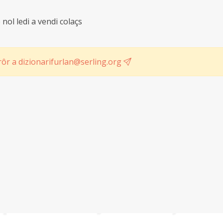
e nol ledi a vendi colaçs
ôr a dizionarifurlan@serling.org