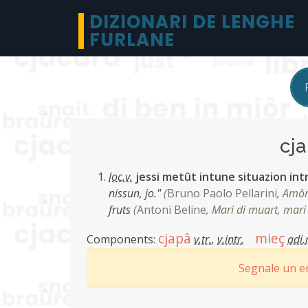
DIZIONARI DE LENGHE
FURLANE
cj
loc.v.
jessi metût intune situazion int
nissun, jo."
(
Bruno Paolo Pellarini
,
Amôr
fruts
(
Antoni Beline
,
Mari di muart, mari 
cjapâ
mieç
Components:
v.tr.
,
v.intr.
adi
Segnale un er