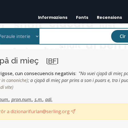
Informazions
Fonts
Recensions
Cîr
apâ di mieç
[
BF
]
rigose, cun consecuencis negativis
:
"No vuei cjapâ di mieç p
 in canoniche
)
;
a cjapâ di mieç par prins a son i puars e, tra i pua
di vite
)
.num.
,
pron.num.
,
s.m.
,
adi.
ôr a dizionarifurlan@serling.org