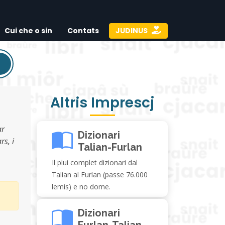
Cui che o sin
Contats
JUDINUS
Altris Imprescj
ar
Dizionari
rs, i
Talian-Furlan
Il plui complet dizionari dal
Talian al Furlan (passe 76.000
lemis) e no dome.
Dizionari
Furlan-Talian