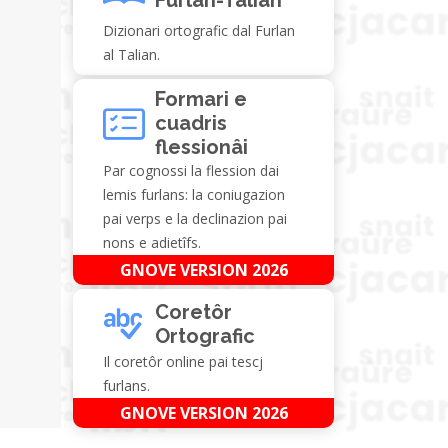
Dizionari ortografic dal Furlan
al Talian.
Formari e
cuadris
flessionâi
Par cognossi la flession dai
lemis furlans: la coniugazion
pai verps e la declinazion pai
nons e adietîfs.
GNOVE VERSION 2026
Coretôr
Ortografic
Il coretôr online pai tescj
furlans.
GNOVE VERSION 2026