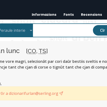
Informazions
Fonts
Recensions
Cîr
an lunc
[
CO
,
TS
]
ne vore magri, selezionât par cori daûr bestiis sveltis e no
ncje tant che cjan di corse o tignût tant che cjan di comp
.
ôr a dizionarifurlan@serling.org