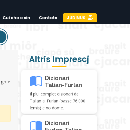
Cui che o sin
Contats
JUDINUS
Altris Imprescj
Dizionari
agnie
Talian-Furlan
Il plui complet dizionari dal
Talian al Furlan (passe 76.000
lemis) e no dome.
Dizionari
Furlan-Talian