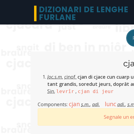
DIZIONARI DE LENGHE
FURLANE
cj
loc.s.m.
cinof.
cjan di cjace cun cuarp u
tant grandis, soredut jeurs, doprât a
Sin.
,
levrîr
cjan di jeur
cjan
lunc
Components:
s.m.
,
adi.
adi.
,
s.m
Segnale un er