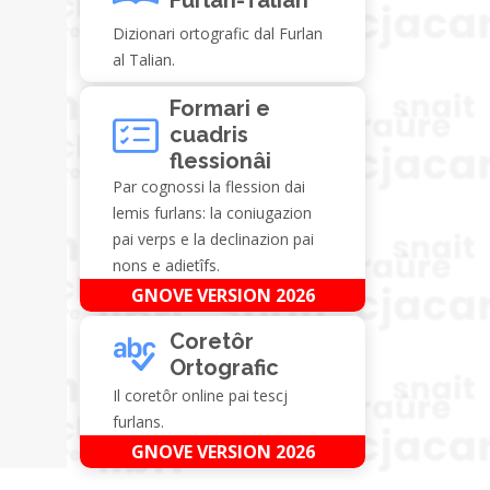
Dizionari ortografic dal Furlan
al Talian.
Formari e
cuadris
flessionâi
Par cognossi la flession dai
lemis furlans: la coniugazion
pai verps e la declinazion pai
nons e adietîfs.
GNOVE VERSION 2026
Coretôr
Ortografic
Il coretôr online pai tescj
furlans.
GNOVE VERSION 2026