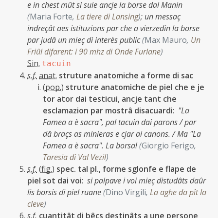
e in chest mût si suie ancje la borse dal Manin
(
Maria Forte
,
La tiere di Lansing
)
;
un messaç
indreçât aes istituzions par che a vierzedin la borse
par judâ un mieç di interès public
(
Max Mauro
,
Un
Friûl difarent: i 90 mhz di Onde Furlane
)
Sin.
tacuin
s.f.
anat.
struture anatomiche a forme di sac
(
pop.
)
struture anatomiche de piel che e je
tor ator dai testicui, ancje tant che
esclamazion par mostrâ disacuardi
:
"La
Famea a è sacra", pal tacuin dai parons / par
dâ braçs as minieras e cjar ai canons. / Ma "La
Famea a è sacra". La borsa!
(
Giorgio Ferigo
,
Taresia di Val Vezil
)
s.f.
(
fig.
)
spec. tal pl., forme sglonfe e flape de
piel sot dai voi
:
si palpave i voi mieç distudâts daûr
lis borsis di piel ruane
(
Dino Virgili
,
La aghe da pît la
cleve
)
s.f.
cuantitât di bêçs destinâts a une persone