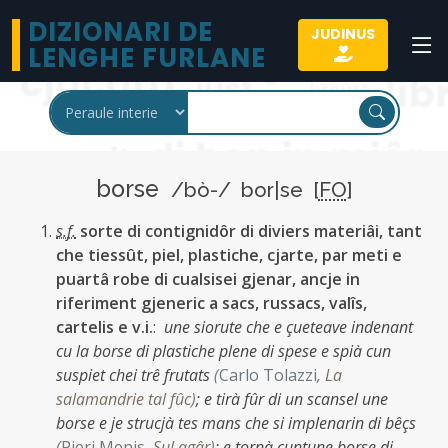
DIZIONARI DE
JUDINUS
LENGHE FURLANE
borse
/bò-/ bor|se [
FO
]
s.f.
sorte di contignidôr di diviers materiâi, tant
che tiessût, piel, plastiche, cjarte, par meti e
puartâ robe di cualsisei gjenar, ancje in
riferiment gjeneric a sacs, russacs, valîs,
cartelis e v.i.
:
une siorute che e çueteave indenant
cu la borse di plastiche plene di spese e spià cun
suspiet chei trê frutats
(
Carlo Tolazzi
,
La
salamandrie tal fûc
)
;
e tirà fûr di un scansel une
borse e je strucjà tes mans che si implenarin di bêçs
(
Pieri Menis
,
Sul agâr
)
;
e tornà cuntune borse di