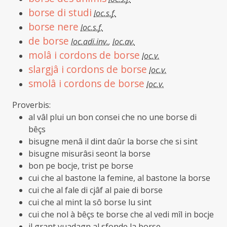
borse di studi
loc.s.f.
borse nere
loc.s.f.
de borse
loc.adi.inv.
,
loc.av.
molâ i cordons de borse
loc.v.
slargjâ i cordons de borse
loc.v.
smolâ i cordons de borse
loc.v.
Proverbis:
al vâl plui un bon consei che no une borse di
bêçs
bisugne menâ il dint daûr la borse che si sint
bisugne misurâsi seont la borse
bon pe bocje, trist pe borse
cui che al bastone la femine, al bastone la borse
cui che al fale di cjâf al paie di borse
cui che al mint la sô borse lu sint
cui che nol à bêçs te borse che al vedi mîl in bocje
il grant vuadagn al sfonde la borse