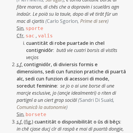
fibre maron, di chês che a dopravin i scuelârs agn
indaûr. Le poià su la taule, dopo di vê tirât fûr un
mac di cjartis
(
Carlo Sgorlon
,
Prime di sere
)
Sin.
sporte
Cfr.
,
sac
valîs
cuantitât di robe puartade in chel
contignidôr
:
butâ vie cuatri borsis di vistîts
vecjos
s.f.
contignidôr, di diviersis formis e
dimensions, sedi cun funzion pratiche di puartâ
alc, sedi cun funzion di acessori di mode,
soredut feminine
:
se jo o ai une borse di une
marcje esclusive, jo (ancje idealmentri) o riten di
partignî a un ciert grop sociâl
(
Sandri Di Suald
,
Comunicâ la autonomie
)
Sin.
borsete
s.f.
(
fig.
)
cuantitât o disponibilitât o ûs di bêçs
:
in chê cjase ducj cîr di raspâ e mai di puartâ dongje,