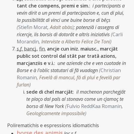
tant che compens, premi e sim.
:
i partecipants a
vevin dirit a un premi di partecipazion e, cun di plui,
la pussibilitât di vinci une buine borse di bêçs
(
Stiefin Morat
,
Adalt abàs
)
;
potenziâ i assegns di
ricercje, lis borsis di dotorât e altris iniziativis
(
Carli
Morandin
,
Interviste a Alberto Felice De Toni
)
s.f.
bancj.
,
fin.
ancje cun iniz. maiusc., marcjât
public sot control dal stât par tratâ azions,
marcjanziis e v.i.
:
une aziende che e ven cuotade in
Borse e à l'oblic statutari di fâ vuadagn
(
Christian
Romanin
,
Fevelâ di mancul, fâ di plui e fevelâ par
furlan
)
sede di chel marcjât
:
il machenon parchegjât
te plaço dal paîs al stonavo come un cjamoç te
borso di New York
(
Fulvio ReddKaa Romanin
,
Geologicamente impossibile
)
Polirematichis e espressions idiomatichis
borse des animis
loc.s.f.