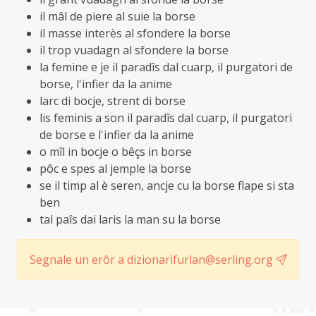
il mâl de piere al suie la borse
il masse interès al sfondere la borse
il trop vuadagn al sfondere la borse
la femine e je il paradîs dal cuarp, il purgatori de
borse, l'infier da la anime
larc di bocje, strent di borse
lis feminis a son il paradîs dal cuarp, il purgatori
de borse e l'infier da la anime
o mîl in bocje o bêçs in borse
pôc e spes al jemple la borse
se il timp al è seren, ancje cu la borse flape si sta
ben
tal paîs dai laris la man su la borse
Segnale un erôr a dizionarifurlan@serling.org