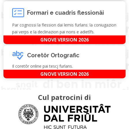
Formari e cuadris flessionâi
Par cognossi la flession dai lemis furlans: la coniugazion
pai verps e la declinazion pai nons e adietîfs.
GNOVE VERSION 2026
Coretôr Ortografic
Il coretôr online pai tescj furlans.
GNOVE VERSION 2026
Cul patrocini di