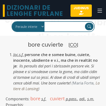
DIZIONARI DE
JUDINUS
LENGHE FURLANE
bore cuvierte
[
CO
]
loc.s.f.
persone che e somee buine, cuiete,
inocente, ubidiente e v.i., ma che in realtât no
je
:
lis peraulis dal pari i sbrissavin parsore vie. Si
pleave e si smodeave come la gome, ma cidin cidin
al tornave sul so jessi. Al dave di crodi di ubidî simpri
cence ubidî mai. Une bore cuvierte!
(
Maria Forte
,
La
tiere di Lansing
)
bore
cuviert
Components:
s.f.
p.pass.
,
adi.
,
s.m.
Proverbis: