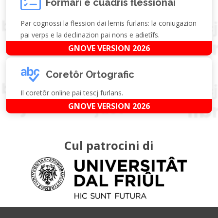
Formari e cuadris flessionâi
Par cognossi la flession dai lemis furlans: la coniugazion
pai verps e la declinazion pai nons e adietîfs.
GNOVE VERSION 2026
Coretôr Ortografic
Il coretôr online pai tescj furlans.
GNOVE VERSION 2026
Cul patrocini di