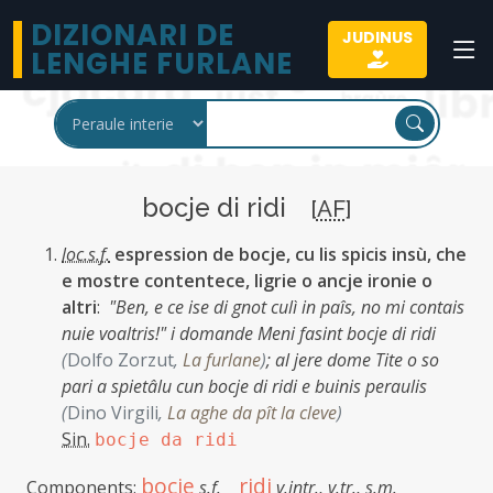
DIZIONARI DE
JUDINUS
LENGHE FURLANE
bocje di ridi
[
AF
]
loc.s.f.
espression de bocje, cu lis spicis insù, che
e mostre contentece, ligrie o ancje ironie o
altri
:
"Ben, e ce ise di gnot culì in paîs, no mi contais
nuie voaltris!" i domande Meni fasint bocje di ridi
(
Dolfo Zorzut
,
La furlane
)
;
al jere dome Tite o so
pari a spietâlu cun bocje di ridi e buinis peraulis
(
Dino Virgili
,
La aghe da pît la cleve
)
Sin.
bocje da ridi
bocje
ridi
Components:
s.f.
v.intr.
,
v.tr.
,
s.m.