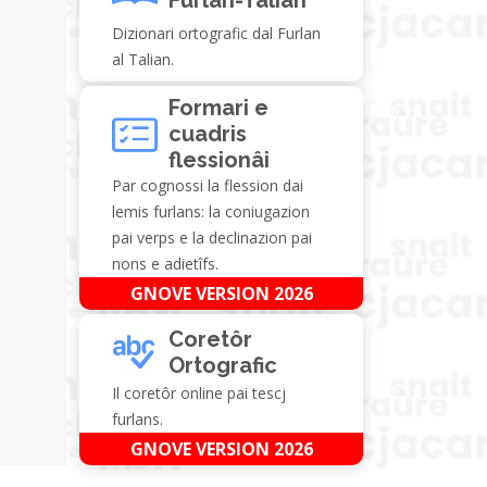
Dizionari ortografic dal Furlan
al Talian.
Formari e
cuadris
flessionâi
Par cognossi la flession dai
lemis furlans: la coniugazion
pai verps e la declinazion pai
nons e adietîfs.
GNOVE VERSION 2026
Coretôr
Ortografic
Il coretôr online pai tescj
furlans.
GNOVE VERSION 2026