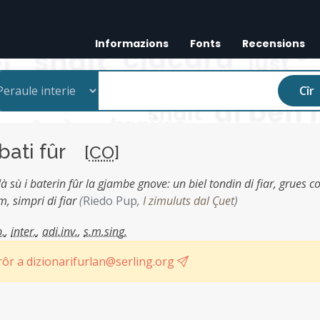
Informazions
Fonts
Recensions
Cîr
bati fûr
[
CO
]
là sù i baterin fûr la gjambe gnove: un biel tondin di fiar, grues 
m, simpri di fiar
(
Riedo Pup
,
I zimuluts dal Çuet
)
.
,
inter.
,
adi.inv.
,
s.m.sing.
ôr a dizionarifurlan@serling.org