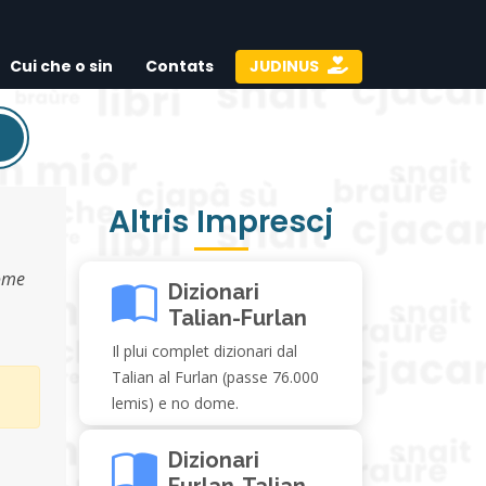
Cui che o sin
Contats
JUDINUS
Altris Imprescj
come
Dizionari
Talian-Furlan
Il plui complet dizionari dal
Talian al Furlan (passe 76.000
lemis) e no dome.
Dizionari
Furlan-Talian