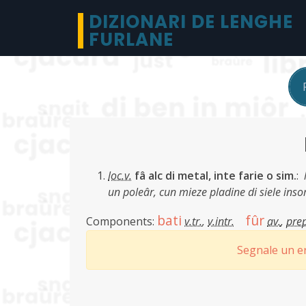
DIZIONARI DE LENGHE
FURLANE
loc.v.
fâ alc di metal, inte farie o sim.
:
un poleâr, cun mieze pladine di siele inso
bati
fûr
Components:
v.tr.
,
v.intr.
av.
,
prep
Segnale un er