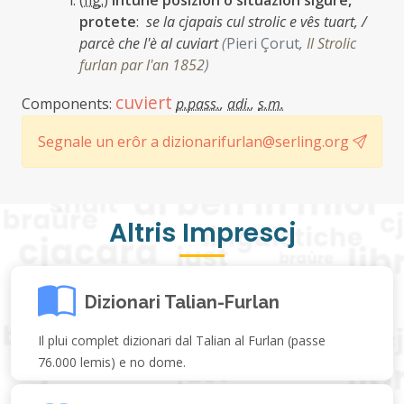
(
fig.
)
intune posizion o situazion sigure,
protete
:
se la cjapais cul strolic e vês tuart, /
parcè che l'è al cuviart
(
Pieri Çorut
,
Il Strolic
furlan par l'an 1852
)
cuviert
Components:
p.pass.
,
adi.
,
s.m.
Segnale un erôr a dizionarifurlan@serling.org
Altris Imprescj
Dizionari Talian-Furlan
Il plui complet dizionari dal Talian al Furlan (passe
76.000 lemis) e no dome.