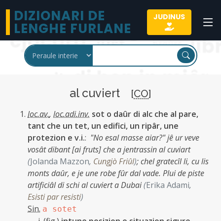
DIZIONARI DE
JUDINUS
LENGHE FURLANE
al cuviert
[
CO
]
loc.av.
,
loc.adi.inv.
sot o daûr di alc che al pare,
tant che un tet, un edifici, un ripâr, une
protezion e v.i.
:
"No esal masse aiar?" jê ur veve
vosât dibant [ai fruts] che a jentrassin al cuviart
(
Jolanda Mazzon
,
Cungjò Friûl
)
;
chel gratecîl li, cu lis
monts daûr, e je une robe fûr dal vade. Plui de piste
artificiâl di schi al cuviert a Dubai
(
Erika Adami
,
Esisti par resisti
)
Sin.
a sotet