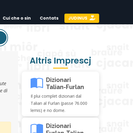
Cui che o sin
Contats
JUDINUS
Altris Imprescj
Dizionari
nute
Talian-Furlan
e di
Il plui complet dizionari dal
Talian al Furlan (passe 76.000
lemis) e no dome.
Dizionari
Furlan-Talian