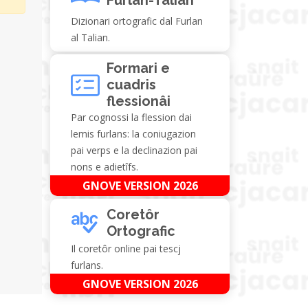
Dizionari ortografic dal Furlan
al Talian.
Formari e
cuadris
flessionâi
Par cognossi la flession dai
lemis furlans: la coniugazion
pai verps e la declinazion pai
nons e adietîfs.
GNOVE VERSION 2026
Coretôr
Ortografic
Il coretôr online pai tescj
furlans.
GNOVE VERSION 2026