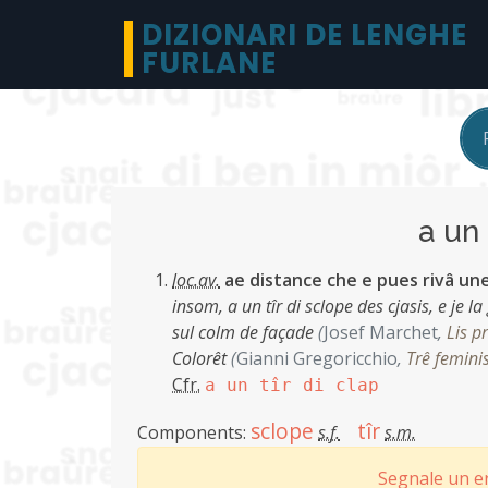
DIZIONARI DE LENGHE
FURLANE
a un 
loc.av.
ae distance che e pues rivâ un
insom, a un tîr di sclope des cjasis, e je 
sul colm de façade
(
Josef Marchet
,
Lis p
Colorêt
(
Gianni Gregoricchio
,
Trê femini
Cfr.
a un tîr di clap
sclope
tîr
Components:
s.f.
s.m.
Segnale un er