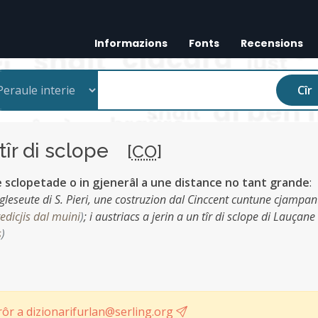
Informazions
Fonts
Recensions
Cîr
tîr di sclope
[
CO
]
e sclopetade o in gjenerâl a une distance no tant grande
:
la gleseute di S. Pieri, une costruzion dal Cinccent cuntune cjampa
redicjis dal muini
)
;
i austriacs a jerin a un tîr di sclope di Lauçane 
s
)
ôr a dizionarifurlan@serling.org