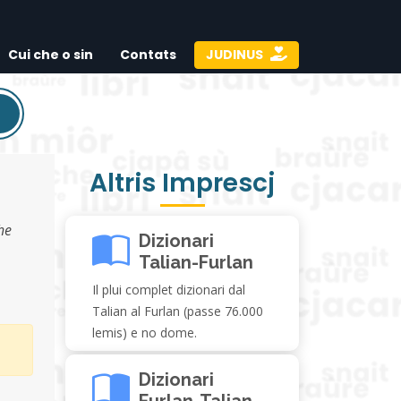
Cui che o sin
Contats
JUDINUS
Altris Imprescj
che
Dizionari
Talian-Furlan
Il plui complet dizionari dal
Talian al Furlan (passe 76.000
lemis) e no dome.
Dizionari
Furlan-Talian