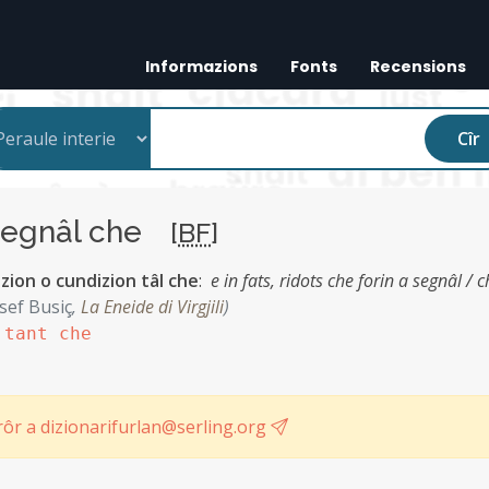
Informazions
Fonts
Recensions
Cîr
segnâl che
[
BF
]
azion o cundizion tâl che
:
e in fats, ridots che forin a segnâl / 
sef Busiç
,
La Eneide di Virgjili
)
 tant che
ôr a dizionarifurlan@serling.org