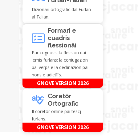
Dizionari ortografic dal Furlan
al Talian.
Formari e
cuadris
flessionâi
Par cognossi la flession dai
lemis furlans: la coniugazion
pai verps e la declinazion pai
nons e adietîfs.
GNOVE VERSION 2026
Coretôr
Ortografic
Il coretôr online pai tescj
furlans.
GNOVE VERSION 2026