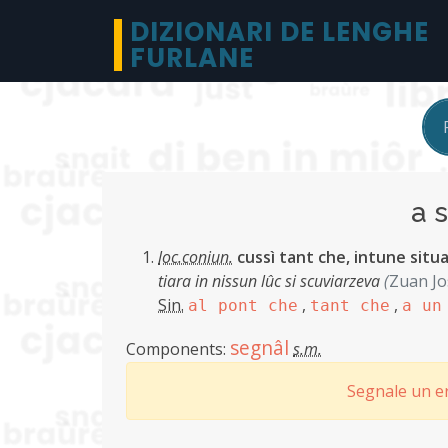
DIZIONARI DE LENGHE
FURLANE
a 
loc.coniun.
cussì tant che, intune situ
tiara in nissun lûc si scuviarzeva
(
Zuan Jo
Sin.
,
,
al pont che
tant che
a un
segnâl
Components:
s.m.
Segnale un er