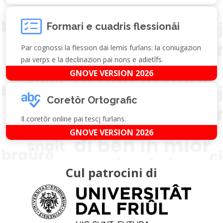
Formari e cuadris flessionâi
Par cognossi la flession dai lemis furlans: la coniugazion
pai verps e la declinazion pai nons e adietîfs.
GNOVE VERSION 2026
Coretôr Ortografic
Il coretôr online pai tescj furlans.
GNOVE VERSION 2026
Cul patrocini di