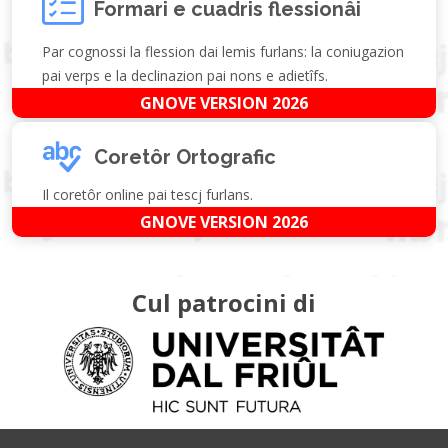
Formari e cuadris flessionâi
Par cognossi la flession dai lemis furlans: la coniugazion
pai verps e la declinazion pai nons e adietîfs.
GNOVE VERSION 2026
Coretôr Ortografic
Il coretôr online pai tescj furlans.
GNOVE VERSION 2026
Cul patrocini di