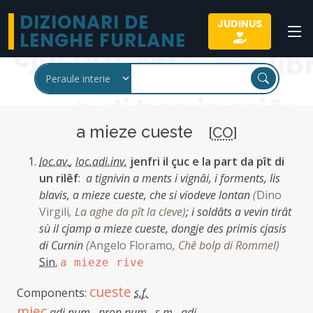
DIZIONARI DE
JUDINUS
LENGHE FURLANE
a mieze cueste
[
CO
]
loc.av.
,
loc.adi.inv.
jenfri il çuc e la part da pît di
un rilêf
:
a tignivin a ments i vignâi, i forments, lis
blavis, a mieze cueste, che si viodeve lontan
(
Dino
Virgili
,
La aghe da pît la cleve
)
;
i soldâts a vevin tirât
sù il cjamp a mieze cueste, dongje des primis cjasis
di Curnin
(
Angelo Floramo
,
Chê bolp di Rommel
)
Sin.
a mieze rive
cueste
Components:
s.f.
mieç
adi.num.
,
pron.num.
,
s.m.
,
adi.