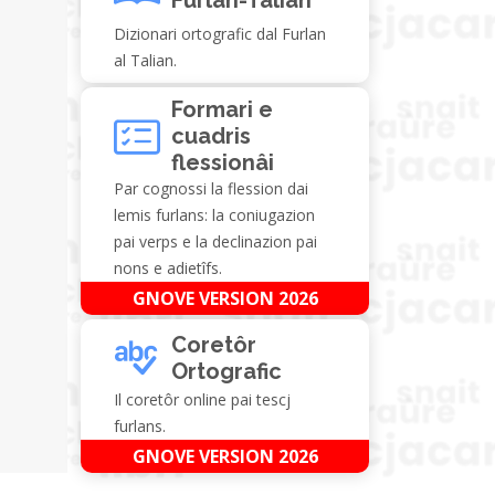
Dizionari ortografic dal Furlan
al Talian.
Formari e
cuadris
flessionâi
Par cognossi la flession dai
lemis furlans: la coniugazion
pai verps e la declinazion pai
nons e adietîfs.
GNOVE VERSION 2026
Coretôr
Ortografic
Il coretôr online pai tescj
furlans.
GNOVE VERSION 2026