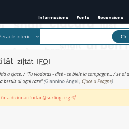
Informazions
Fonts
Recensions
Cîr
zitât
zi|tât [
FO
]
idà a cjace. / "Tu viodaras - disè - ce biele la campagne… / se al d
a bestiis di ogni raze"
(
Giannino Angeli
,
Cjace a Feagne
)
ôr a dizionarifurlan@serling.org