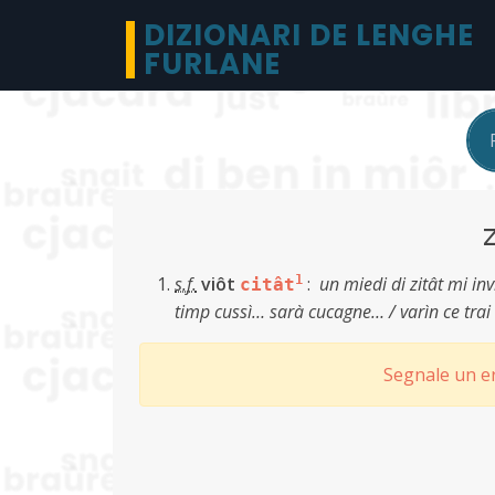
DIZIONARI DE LENGHE
FURLANE
s.f.
viôt
1
:
un miedi di zitât mi inv
citât
timp cussì… sarà cucagne… / varìn ce trai 
Segnale un er