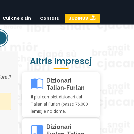
Cui che o sin
Contats
JUDINUS
Altris Imprescj
ure il
Dizionari
Talian-Furlan
Il plui complet dizionari dal
Talian al Furlan (passe 76.000
lemis) e no dome.
Dizionari
Furlan-Talian