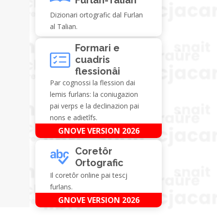
Dizionari ortografic dal Furlan
al Talian.
Formari e
cuadris
flessionâi
Par cognossi la flession dai
lemis furlans: la coniugazion
pai verps e la declinazion pai
nons e adietîfs.
GNOVE VERSION 2026
Coretôr
Ortografic
Il coretôr online pai tescj
furlans.
GNOVE VERSION 2026