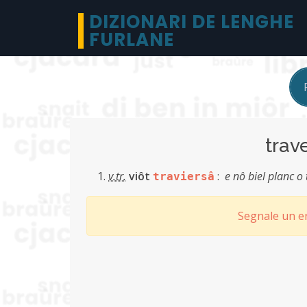
DIZIONARI DE LENGHE
FURLANE
trav
v.tr.
viôt
:
e nô biel planc o
traviersâ
Segnale un er