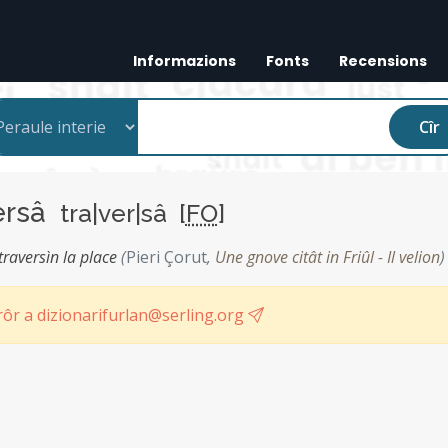
Informazions
Fonts
Recensions
Cîr
ersâ
tra|ver|sâ [
FO
]
 traversìn la place
(
Pieri Çorut
,
Une gnove citât in Friûl - Il velion
)
ôr a dizionarifurlan@serling.org