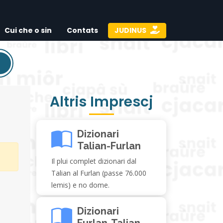
Cui che o sin
Contats
JUDINUS
Altris Imprescj
Dizionari
Talian-Furlan
Il plui complet dizionari dal
Talian al Furlan (passe 76.000
lemis) e no dome.
Dizionari
Furlan-Talian