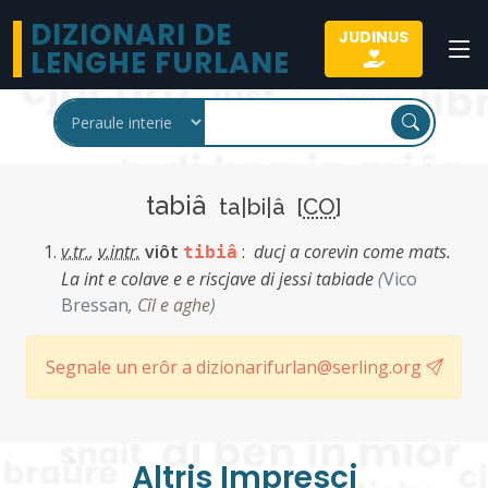
DIZIONARI DE
JUDINUS
LENGHE FURLANE
tabiâ
ta|bi|â [
CO
]
v.tr.
,
v.intr.
viôt
:
ducj a corevin come mats.
tibiâ
La int e colave e e riscjave di jessi tabiade
(
Vico
Bressan
,
Cîl e aghe
)
Segnale un erôr a dizionarifurlan@serling.org
Altris Imprescj