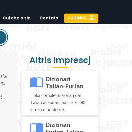
Cui che o sin
Contats
JUDINUS
Altris Imprescj
rdul
Dizionari
ne,
Talian-Furlan
Il plui complet dizionari dal
nt
Talian al Furlan (passe 76.000
lemis) e no dome.
Dizionari
Furlan-Talian