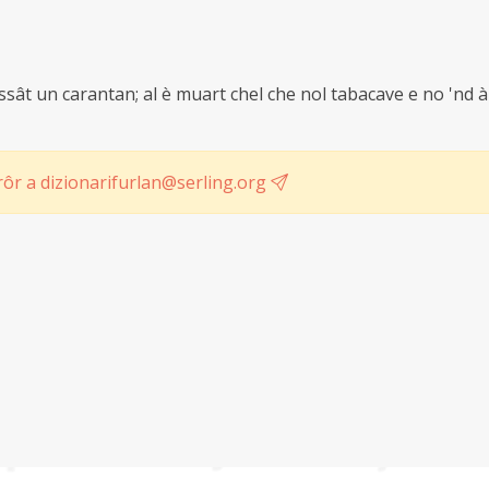
assât un carantan; al è muart chel che nol tabacave e no 'nd à
ôr a dizionarifurlan@serling.org