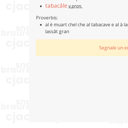
tabacâle
v.pron.
Proverbis:
al è muart chel che al tabacave e al à l
lassât gran
Segnale un er