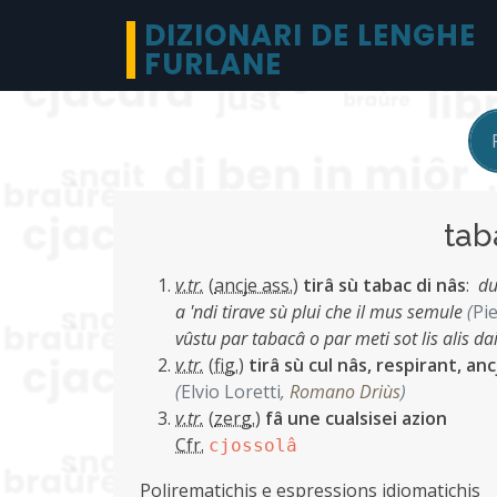
DIZIONARI DE LENGHE
FURLANE
ta
v.tr.
(
ancje ass.
)
tirâ sù tabac di nâs
:
du
a 'ndi tirave sù plui che il mus semule
(
Pi
vûstu par tabacâ o par meti sot lis alis dai
v.tr.
(
fig.
)
tirâ sù cul nâs, respirant, an
(
Elvio Loretti
,
Romano Driùs
)
v.tr.
(
zerg.
)
fâ une cualsisei azion
Cfr.
cjossolâ
Polirematichis e espressions idiomatichis