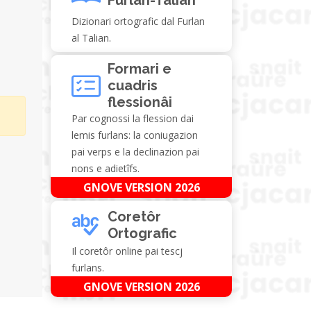
Dizionari ortografic dal Furlan
al Talian.
Formari e
cuadris
flessionâi
Par cognossi la flession dai
lemis furlans: la coniugazion
pai verps e la declinazion pai
nons e adietîfs.
GNOVE VERSION 2026
Coretôr
Ortografic
Il coretôr online pai tescj
furlans.
GNOVE VERSION 2026