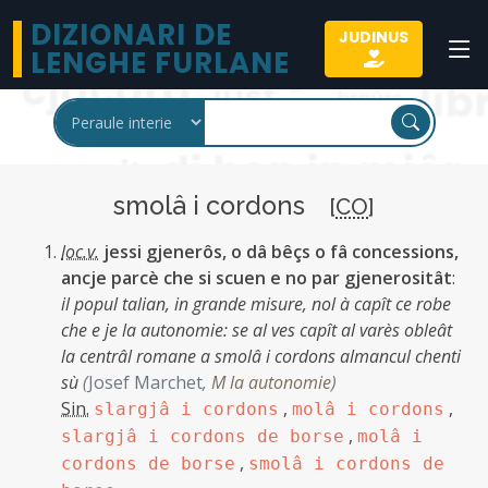
DIZIONARI DE
JUDINUS
LENGHE FURLANE
smolâ i cordons
[
CO
]
loc.v.
jessi gjenerôs, o dâ bêçs o fâ concessions,
ancje parcè che si scuen e no par gjenerositât
:
il popul talian, in grande misure, nol à capît ce robe
che e je la autonomie: se al ves capît al varès obleât
la centrâl romane a smolâ i cordons almancul chenti
sù
(
Josef Marchet
,
M la autonomie
)
Sin.
,
,
slargjâ i cordons
molâ i cordons
,
slargjâ i cordons de borse
molâ i
,
cordons de borse
smolâ i cordons de