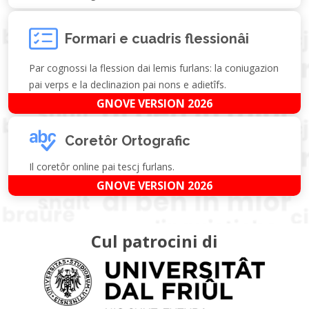
Formari e cuadris flessionâi
Par cognossi la flession dai lemis furlans: la coniugazion
pai verps e la declinazion pai nons e adietîfs.
GNOVE VERSION 2026
Coretôr Ortografic
Il coretôr online pai tescj furlans.
GNOVE VERSION 2026
Cul patrocini di