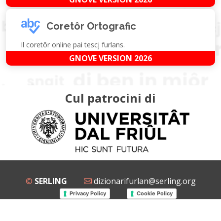
Coretôr Ortografic
Il coretôr online pai tescj furlans.
GNOVE VERSION 2026
Cul patrocini di
©
SERLING
dizionarifurlan@serling.org
Privacy Policy
Cookie Policy
Grup Facebook
Gnovis Dizionari