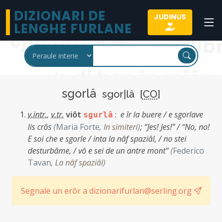
DIZIONARI DE
JUDINUS
LENGHE FURLANE
sgorlâ
sgor|lâ [
CO
]
v.intr.
,
v.tr.
viôt
:
e îr la buere / e sgorlave
sgurlâ
lis crôs
(
Maria Forte
,
In simiteri
)
;
“Jes! Jes!” / “No, no!
E soi che e sgorle / inta la nâf spaziâl, / no stei
desturbâme, / vô e sei de un antre mont”
(
Federico
Tavan
,
La nâf spaziâl
)
Segnale un erôr a dizionarifurlan@serling.org