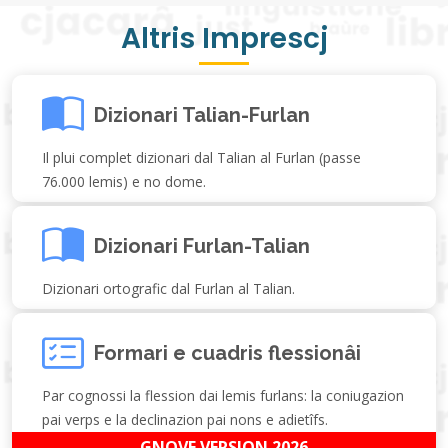
Altris Imprescj
Dizionari Talian-Furlan
Il plui complet dizionari dal Talian al Furlan (passe
76.000 lemis) e no dome.
Dizionari Furlan-Talian
Dizionari ortografic dal Furlan al Talian.
Formari e cuadris flessionâi
Par cognossi la flession dai lemis furlans: la coniugazion
pai verps e la declinazion pai nons e adietîfs.
GNOVE VERSION 2026