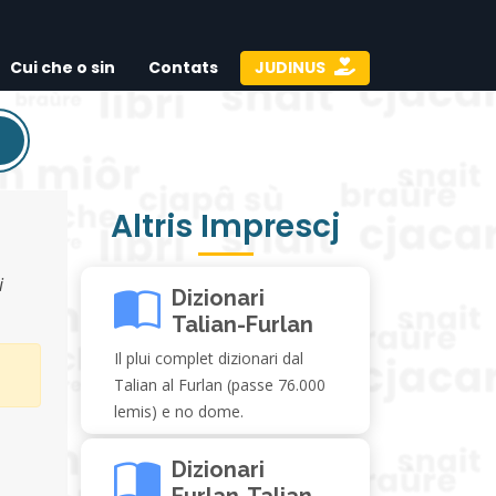
Cui che o sin
Contats
JUDINUS
Altris Imprescj
i
Dizionari
Talian-Furlan
Il plui complet dizionari dal
Talian al Furlan (passe 76.000
lemis) e no dome.
Dizionari
Furlan-Talian