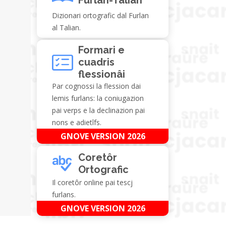
Dizionari ortografic dal Furlan
al Talian.
Formari e
cuadris
flessionâi
Par cognossi la flession dai
lemis furlans: la coniugazion
pai verps e la declinazion pai
nons e adietîfs.
GNOVE VERSION 2026
Coretôr
Ortografic
Il coretôr online pai tescj
furlans.
GNOVE VERSION 2026