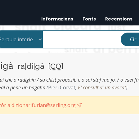
Informazions
Fonts
Recensions
Cîr
digâ
ra|di|gâ [
CO
]
lui che o radighìn / su chist proposit, e o soi stuf mo jo, / o vuei fâ
l vâl a pene un bagatin
(
Pieri Corvat
,
El consult di un avocat
)
ôr a dizionarifurlan@serling.org