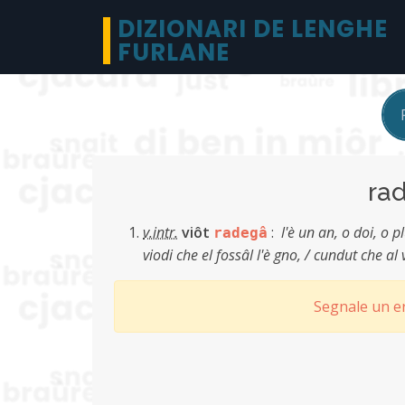
DIZIONARI DE LENGHE
FURLANE
ra
v.intr.
viôt
:
l'è un an, o doi, o p
radegâ
viodi che el fossâl l'è gno, / cundut che a
Segnale un er