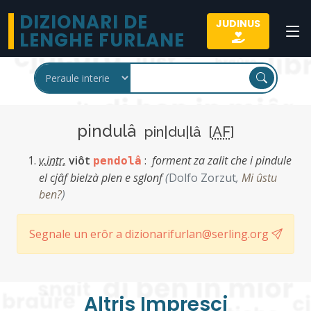
DIZIONARI DE
JUDINUS
LENGHE FURLANE
pindulâ
pin|du|lâ [
AF
]
v.intr.
viôt
:
forment za zalit che i pindule
pendolâ
el cjâf bielzà plen e sglonf
(
Dolfo Zorzut
,
Mi ûstu
ben?
)
Segnale un erôr a dizionarifurlan@serling.org
Altris Imprescj