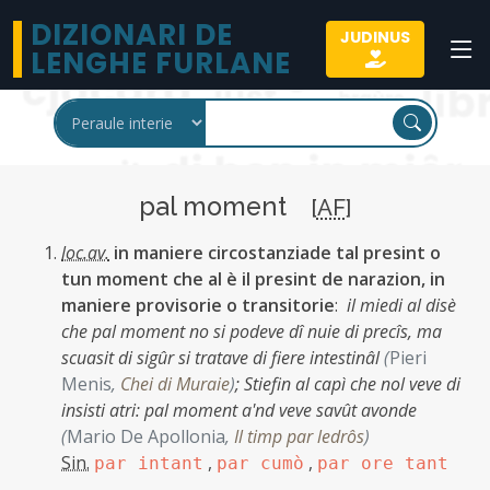
DIZIONARI DE
JUDINUS
LENGHE FURLANE
pal moment
[
AF
]
loc.av.
in maniere circostanziade tal presint o
tun moment che al è il presint de narazion, in
maniere provisorie o transitorie
:
il miedi al disè
che pal moment no si podeve dî nuie di precîs, ma
scuasit di sigûr si tratave di fiere intestinâl
(
Pieri
Menis
,
Chei di Muraie
)
;
Stiefin al capì che nol veve di
insisti atri: pal moment a'nd veve savût avonde
(
Mario De Apollonia
,
Il timp par ledrôs
)
Sin.
,
,
par intant
par cumò
par ore tant