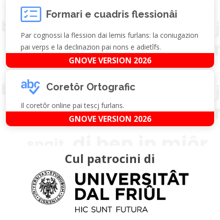
Formari e cuadris flessionâi
Par cognossi la flession dai lemis furlans: la coniugazion
pai verps e la declinazion pai nons e adietîfs.
GNOVE VERSION 2026
Coretôr Ortografic
Il coretôr online pai tescj furlans.
GNOVE VERSION 2026
Cul patrocini di