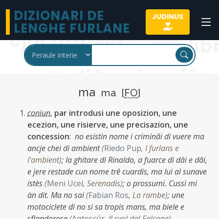
DIZIONARI DE
JUDINUS
LENGHE FURLANE
ma
ma [
FO
]
coniun.
par introdusi une oposizion, une
ecezion, une risierve, une precisazion, une
concession
:
no esistin nome i criminâi di vuere ma
ancje chei di ambient
(
Riedo Pup
,
I furlans e
l'ambient
)
;
la ghitare di Rinaldo, a fuarce di dâi e dâi,
e jere restade cun nome trê cuardis, ma lui al sunave
istès
(
Meni Ucel
,
Serenadis
)
;
o prossumi. Cussì mi
àn dit. Ma no sai
(
Fabian Ros
,
La rambe
)
;
une
motociclete di no si sa tropis mans, ma biele e
sflandorose
(
Antescûr
,
Il svol dal Falcone
)