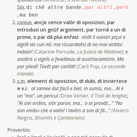
Sin.
,
,
di chê altre bande
par altri
però
,
ma ben
coniun.
ancje cence valôr di oposizion, par
introdusi un gnûf argoment, par tornâ a un di
prime, o par dâ plui enfasi
:
vistît il vuestri piçul e
vignît vie cun nô; ma ricuardaitsi di no mai voltâsi
indaûr!
(
Catarine Percude
,
La fuiace de Madone
)
;
e
voaltris o vignîs a fevelânus di austriacantisim. Ma
par plasê! Tasêt par caritât!
(
Carli Pup
,
La seconde
Irlande
)
s.m.
element di oposizion, di dubi, di inciertece
e v.i.
:
al samee dut facil e biel, in sumis, ma… Al è
un "ma", un pericul
(
Dree Venier
,
Il Troll de lenghe
)
;
"Ai siei ordins, siôr paron, ma… o ai provât…" "No
son «mâs» che a valin! I lavôrs a son di fâ…"
(
Alviero
Negro
,
Strumîrs e Çambarlans
)
Proverbis: