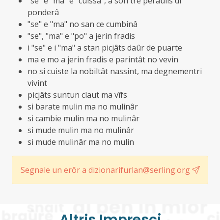
"se" e "ma" e "cuissà", a son trê peraulis di
ponderâ
"se" e "ma" no san ce cumbinâ
"se", "ma" e "po" a jerin fradis
i "se" e i "ma" a stan picjâts daûr de puarte
ma e mo a jerin fradis e parintât no vevin
no si cuiste la nobiltât nassint, ma degnementri
vivint
picjâts suntun claut ma vîfs
si barate mulin ma no mulinâr
si cambie mulin ma no mulinâr
si mude mulin ma no mulinâr
si mude mulinâr ma no mulin
Segnale un erôr a dizionarifurlan@serling.org
Altris Imprescj