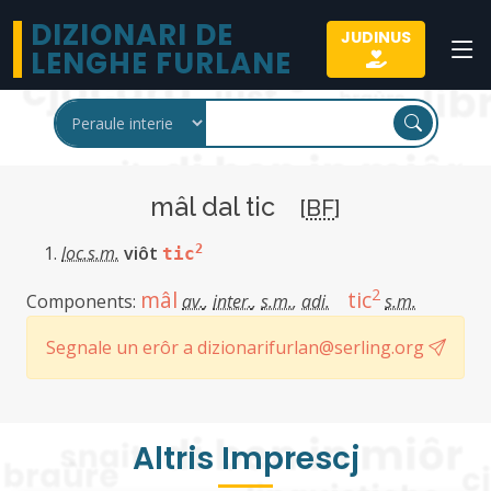
DIZIONARI DE
JUDINUS
LENGHE FURLANE
mâl dal tic
[
BF
]
loc.s.m.
viôt
2
tic
2
mâl
tic
Components:
av.
,
inter.
,
s.m.
,
adi.
s.m.
Segnale un erôr a dizionarifurlan@serling.org
Altris Imprescj