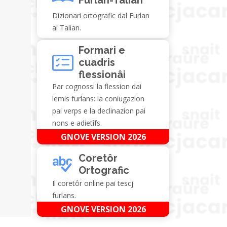
Dizionari ortografic dal Furlan
al Talian.
Formari e
cuadris
flessionâi
Par cognossi la flession dai
lemis furlans: la coniugazion
pai verps e la declinazion pai
nons e adietîfs.
GNOVE VERSION 2026
Coretôr
Ortografic
Il coretôr online pai tescj
furlans.
GNOVE VERSION 2026