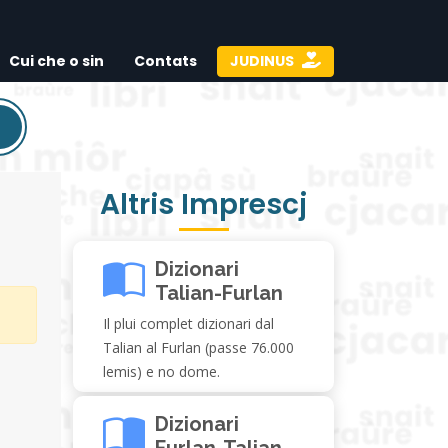
Cui che o sin
Contats
JUDINUS
Altris Imprescj
Dizionari
Talian-Furlan
Il plui complet dizionari dal
Talian al Furlan (passe 76.000
lemis) e no dome.
Dizionari
Furlan-Talian