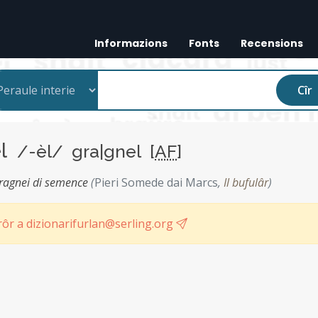
Informazions
Fonts
Recensions
Cîr
el
/-èl/ gra|gnel [
AF
]
 gragnei di semence
(
Pieri Somede dai Marcs
,
Il bufulâr
)
ôr a dizionarifurlan@serling.org