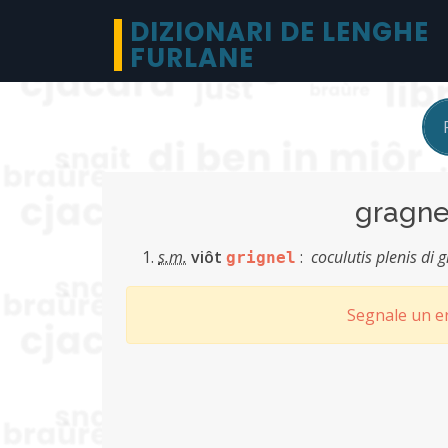
DIZIONARI DE LENGHE
FURLANE
gragn
s.m.
viôt
:
coculutis plenis di
grignel
Segnale un er