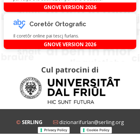
GNOVE VERSION 2026
Coretôr Ortografic
Il coretôr online pai tescj furlans.
GNOVE VERSION 2026
Cul patrocini di
©
SERLING
dizionarifurlan@serling.org
Privacy Policy
Cookie Policy
Grup Facebook
Gnovis Dizionari