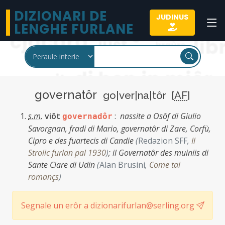
DIZIONARI DE
JUDINUS
LENGHE FURLANE
governatôr
go|ver|na|tôr [
AF
]
s.m.
viôt
:
nassite a Osôf di Giulio
governadôr
Savorgnan, fradi di Mario, governatôr di Zare, Corfù,
Cipro e des fuartecis di Candie
(
Redazion SFF
,
Il
Strolic furlan pal 1930
)
;
il Governatôr des muiniis di
Sante Clare di Udin
(
Alan Brusini
,
Come tai
romançs
)
Segnale un erôr a dizionarifurlan@serling.org