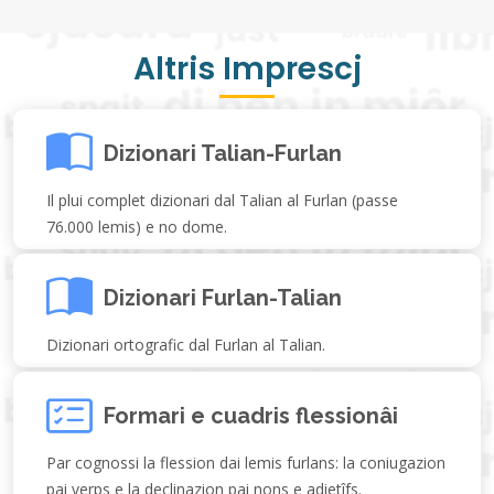
Altris Imprescj
Dizionari Talian-Furlan
Il plui complet dizionari dal Talian al Furlan (passe
76.000 lemis) e no dome.
Dizionari Furlan-Talian
Dizionari ortografic dal Furlan al Talian.
Formari e cuadris flessionâi
Par cognossi la flession dai lemis furlans: la coniugazion
pai verps e la declinazion pai nons e adietîfs.