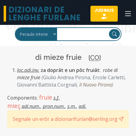
DIZIONARI DE
JUDINUS
LENGHE FURLANE
di mieze fruie
[
CO
]
loc.adi.inv.
za doprât e un pôc fruiât
:
robe di
mieze fruie
(
Giulio Andrea Pirona, Ercole Carletti,
Giovanni Battista Corgnali
,
Il Nuovo Pirona
)
fruie
Components:
s.f.
mieç
adi.num.
,
pron.num.
,
s.m.
,
adi.
Segnale un erôr a dizionarifurlan@serling.org