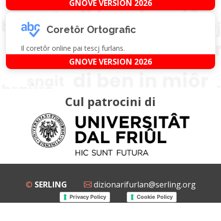
GNOVE VERSION 2026
Coretôr Ortografic
Il coretôr online pai tescj furlans.
GNOVE VERSION 2026
Cul patrocini di
©
SERLING
dizionarifurlan@serling.org
Privacy Policy
Cookie Policy
Grup Facebook
Gnovis Dizionari