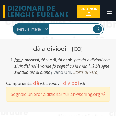
DIZIONARI DE
JUDINUS
LENGHE FURLANE
dâ a diviodi
[
CO
]
loc.v.
mostrâ, fâ viodi, fâ capî
:
par dâ a diviodi che
si rindisi nol è vonde fâ segnâl cu la man […] bisugne
svintulâ alc di blanc
(
Ivano Urli
,
Storie di Vera
)
dâ
diviodi
Components:
v.tr.
,
v.intr.
v.tr.
Segnale un erôr a dizionarifurlan@serling.org