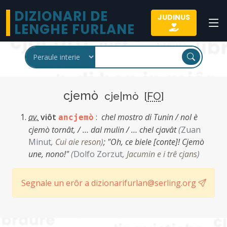
DIZIONARI DE
JUDINUS
LENGHE FURLANE
cjemò
cje|mò [
FO
]
av.
viôt
:
chel mostro di Tunin / nol è
ancjemò
cjemò tornât, / … dal mulin / … chel cjavât
(
Zuan
Minut
,
Cui aie reson
)
;
"Oh, ce biele [conte]! Cjemò
une, nono!"
(
Dolfo Zorzut
,
Jacumin e i trê cjans
)
Segnale un erôr a dizionarifurlan@serling.org